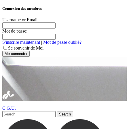
Connexion des membres
Username or Email:
Mot de passe:
S'inscrire maintenant
|
Mot de passe oublié?
Se souvenir de Moi
C.G.U.